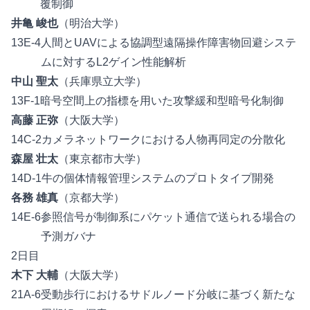
覆制御
井亀 峻也
（明治大学）
13E-4
人間とUAVによる協調型遠隔操作障害物回避システ
ムに対するL2ゲイン性能解析
中山 聖太
（兵庫県立大学）
13F-1
暗号空間上の指標を用いた攻撃緩和型暗号化制御
高藤 正弥
（大阪大学）
14C-2
カメラネットワークにおける人物再同定の分散化
森屋 壮太
（東京都市大学）
14D-1
牛の個体情報管理システムのプロトタイプ開発
各務 雄真
（京都大学）
14E-6
参照信号が制御系にパケット通信で送られる場合の
予測ガバナ
2日目
木下 大輔
（大阪大学）
21A-6
受動歩行におけるサドルノード分岐に基づく新たな