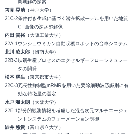
周期解の探索
笘見 晃清
（神戸大学）
21C-2
条件付き生成に基づく潜在拡散モデルを用いた地質
CT画像の深さ超解像
内田 貴裕
（大阪工業大学）
22A-1
ウンシュウミカン自動収穫ロボットの台車システム
北川 凌太郎
（摂南大学）
22B-3
鉄鋼生産プロセスのエクセルギーフローシミュレー
タの開発
松本 滉生
（東京都市大学）
22C-3
冗長性抑制型mRMRを用いた要除細動波形識別に有
効な特徴量の選定
水戸 颯太朗
（大阪大学）
22E-1
部分的観測情報を考慮した混合次元マルチエージェ
ントシステムのフォーメーション制御
澁井 悠貴
（富山県立大学）