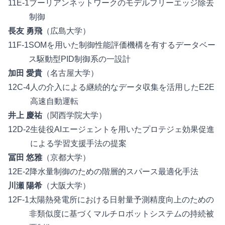
11E-1
ブーリアンネットワークのモデルフリーエッジ除去
制御
長友 勇飛
（広島大学）
11F-1
SOMを用いた制御性能評価機構を有するデータベー
ス駆動型PID制御系の一設計
加田 愛貴
（名古屋大学）
12C-4
人の介入による継続的なデータ収集を活用したE2E
高速自動運転
井上 慶祐
（関西学院大学）
12D-2
生徒役AIエージェントを用いたプロテジェ効果促進
による学習支援手法の提案
冨田 悠雅
（京都大学）
12E-2
降水量制御のための階層的スパース最適化手法
川瀬 陽希
（大阪大学）
12F-1
太陽熱発電所における日射量予測精度向上のための
非類似度に基づくマルチロボットシステムの持続被