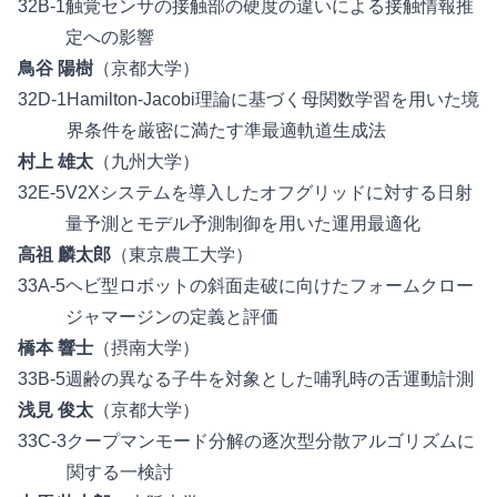
32B-1
触覚センサの接触部の硬度の違いによる接触情報推
定への影響
鳥谷 陽樹
（京都大学）
32D-1
Hamilton-Jacobi理論に基づく母関数学習を用いた境
界条件を厳密に満たす準最適軌道生成法
村上 雄太
（九州大学）
32E-5
V2Xシステムを導入したオフグリッドに対する日射
量予測とモデル予測制御を用いた運用最適化
高祖 麟太郎
（東京農工大学）
33A-5
ヘビ型ロボットの斜面走破に向けたフォームクロー
ジャマージンの定義と評価
橋本 響士
（摂南大学）
33B-5
週齢の異なる子牛を対象とした哺乳時の舌運動計測
浅見 俊太
（京都大学）
33C-3
クープマンモード分解の逐次型分散アルゴリズムに
関する一検討