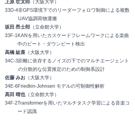
上原 壮太郎
（大阪大学）
33D-4
非GPS環境下でのリーダーフォロワ制御による複数
UAV協調荷物運搬
坂田 昂士郎
（立命館大学）
33F-1
KANを用いたカスケードフレームワークによる楽曲
中のビート・ダウンビート検出
高橋 紘喜
（大阪大学）
34C-3
距離に依存するノイズの下でのマルチエージェント
の分散的な位置推定のための制御系設計
佐藤 みお
（大阪大学）
34E-6
Friedkin-Johnsen モデルの可制御性解析
髙田 晴也
（立命館大学）
34F-2
Transformerを用いたマルチタスク学習による音楽コ
ード認識