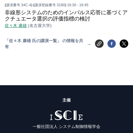
(
講演番号 34C-4
)
(
講演登録番号 3180
)
16:30
- 16:45
非線形システムのためのインパルス応答に基づくア
クチュエータ選択の評価指標の検討
佐々木 康雄
(名古屋大学)
「佐々木 康雄 氏の講演一覧」 の情報を共
→
有
主催
ISCIE
一般社団法人 システム制御情報学会