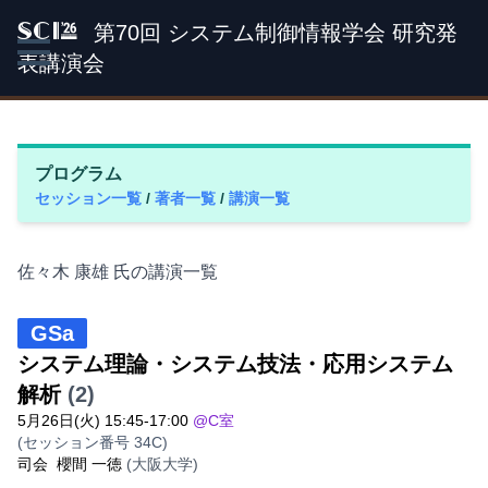
第70回 システム制御情報学会 研究発
SCI '26
表講演会
プログラム
セッション一覧
/
著者一覧
/
講演一覧
佐々木 康雄 氏の講演一覧
GSa
システム理論・システム技法・応用システム
解析
(2)
5月26日(火) 15:45-17:00
@C室
(セッション番号 34C)
司会
櫻間 一徳
(大阪大学)