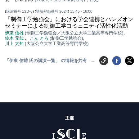
(
講演番号 13D-6
)
(
講演登録番号 3024
)
15:45
- 16:00
「制御工学勉強会」における学会連携とハンズオン
セミナーによる制御工学コミュニティ活性化活動
伊東 信雄
(制御工学勉強会／大阪公立大学工業高等専門学校)
,
鈴木 元哉
,
こん とろ
(制御工学勉強会)
,
川上 太知
(大阪公立大学工業高等専門学校)
→
「伊東 信雄 氏の講演一覧」 の情報を共有
主催
ISCIE