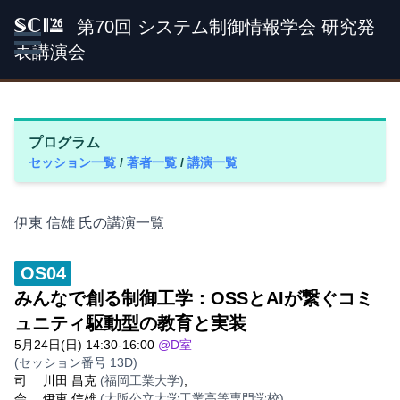
第70回 システム制御情報学会 研究発
SCI '26
表講演会
プログラム
セッション一覧
/
著者一覧
/
講演一覧
伊東 信雄 氏の講演一覧
OS04
みんなで創る制御工学：OSSとAIが繋ぐコミ
ュニティ駆動型の教育と実装
5月24日(日) 14:30-16:00
@D室
(セッション番号 13D)
司
川田 昌克
(福岡工業大学)
,
会
伊東 信雄
(大阪公立大学工業高等専門学校)