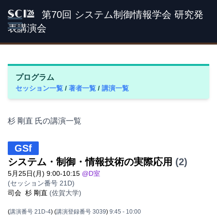
第70回 システム制御情報学会 研究発
SCI '26
表講演会
プログラム
セッション一覧
/
著者一覧
/
講演一覧
杉 剛直 氏の講演一覧
GSf
システム・制御・情報技術の実際応用
(2)
5月25日(月) 9:00-10:15
@D室
(セッション番号 21D)
司会
杉 剛直
(佐賀大学)
(
講演番号 21D-4
)
(
講演登録番号 3039
)
9:45
- 10:00