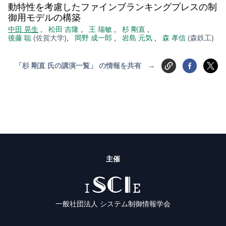
動特性を考慮したファインブランキングプレスの制
御用モデルの構築
中田 晃生
,
松田 吉隆
,
王 瑞敏
,
杉 剛直
,
後藤 聡
(佐賀大学)
,
岡野 成一郎
,
岩島 元気
,
森 孝信
(森鉄工)
→
「杉 剛直 氏の講演一覧」 の情報を共有
主催
ISCIE
一般社団法人 システム制御情報学会