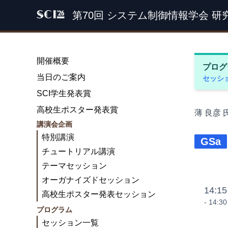
第70回 システム制御情報学会 研
SCI '26
開催概要
プログ
当日のご案内
セッシ
SCI学生発表賞
高校生ポスター発表賞
薄 良彦
講演会企画
特別講演
GSa
チュートリアル講演
テーマセッション
オーガナイズドセッション
14:15
高校生ポスター発表セッション
- 14:30
プログラム
セッション一覧