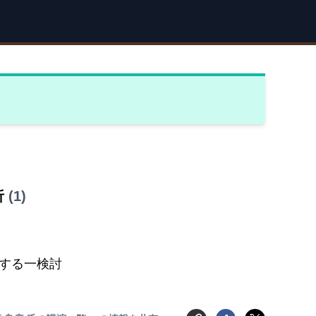
析
(1)
する一検討