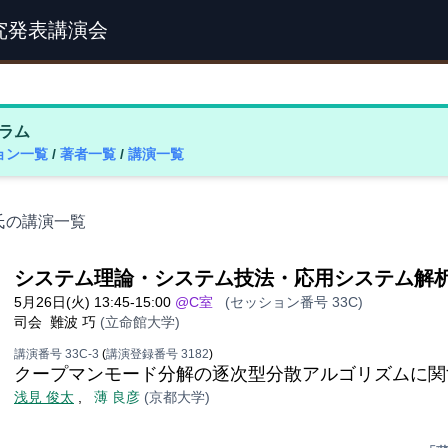
究発表講演会
ラム
ョン一覧
/
著者一覧
/
講演一覧
 氏の講演一覧
システム理論・システム技法・応用システム解
5月26日(火) 13:45-15:00
@C室
(セッション番号 33C)
司会
難波 巧
(立命館大学)
講演番号 33C-3
(
講演登録番号 3182
)
クープマンモード分解の逐次型分散アルゴリズムに関
浅見 俊太
,
薄 良彦
(京都大学)