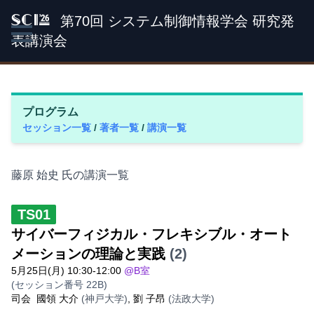
第70回 システム制御情報学会 研究発
SCI '26
表講演会
プログラム
セッション一覧
/
著者一覧
/
講演一覧
藤原 始史 氏の講演一覧
TS01
サイバーフィジカル・フレキシブル・オート
メーションの理論と実践
(2)
5月25日(月) 10:30-12:00
@B室
(セッション番号 22B)
司会
國領 大介
(神戸大学)
,
劉 子昂
(法政大学)