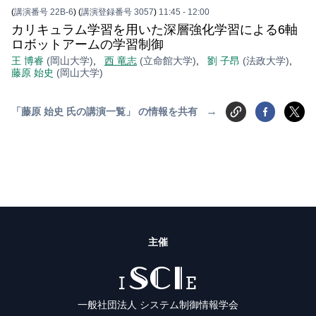
(
講演番号 22B-6
)
(
講演登録番号 3057
)
11:45
- 12:00
カリキュラム学習を用いた深層強化学習による6軸
ロボットアームの学習制御
王 博睿
(岡山大学)
,
西 竜志
(立命館大学)
,
劉 子昂
(法政大学)
,
藤原 始史
(岡山大学)
→
「藤原 始史 氏の講演一覧」 の情報を共有
主催
ISCIE
一般社団法人 システム制御情報学会