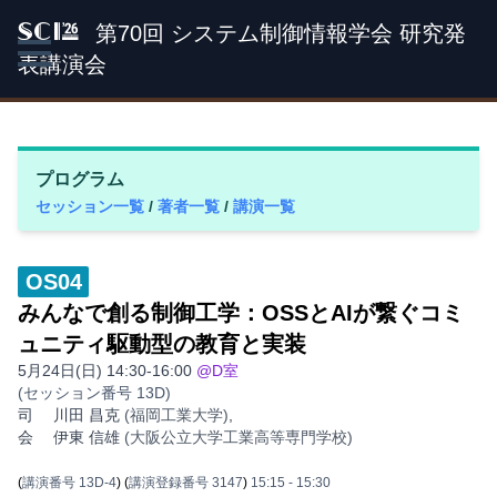
第70回 システム制御情報学会 研究発
SCI '26
表講演会
プログラム
セッション一覧
/
著者一覧
/
講演一覧
OS04
みんなで創る制御工学：OSSとAIが繋ぐコミ
ュニティ駆動型の教育と実装
5月24日(日) 14:30-16:00
@D室
(セッション番号 13D)
司
川田 昌克
(福岡工業大学)
,
会
伊東 信雄
(大阪公立大学工業高等専門学校)
(
講演番号 13D-4
)
(
講演登録番号 3147
)
15:15
- 15:30