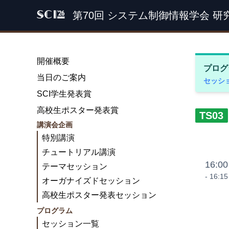
第70回 システム制御情報学会 研
SCI '26
開催概要
プログ
当日のご案内
セッシ
SCI学生発表賞
高校生ポスター発表賞
TS03
講演会企画
特別講演
チュートリアル講演
16:00
テーマセッション
- 16:15
オーガナイズドセッション
高校生ポスター発表セッション
プログラム
セッション一覧