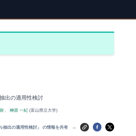
抽出の適用性検討
樹
,
榊原 一紀
(富山県立大学)
→
ル抽出の適用性検討」 の情報を共有