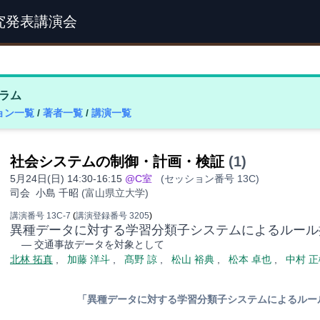
究発表講演会
ラム
ョン一覧
/
著者一覧
/
講演一覧
社会システムの制御・計画・検証
(1)
5月24日(日) 14:30-16:15
@C室
(セッション番号 13C)
司会
小島 千昭
(富山県立大学)
講演番号 13C-7
(
講演登録番号 3205
)
異種データに対する学習分類子システムによるルール
— 交通事故データを対象として
北林 拓真
,
加藤 洋斗
,
髙野 諒
,
松山 裕典
,
松本 卓也
,
中村 正
「異種データに対する学習分類子システムによるルー