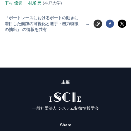
下村 優貴
,
村尾 元
(神戸大学)
「ボートレースにおけるボートの動きに
→
着目した航跡の可視化と選手・機力特徴
の抽出」 の情報を共有
主催
ISCIE
一般社団法人 システム制御情報学会
Share