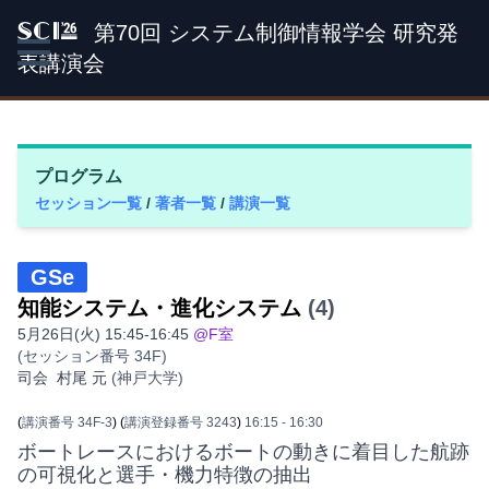
第70回 システム制御情報学会 研究発
SCI '26
表講演会
プログラム
セッション一覧
/
著者一覧
/
講演一覧
GSe
知能システム・進化システム
(4)
5月26日(火) 15:45-16:45
@F室
(セッション番号 34F)
司会
村尾 元
(神戸大学)
(
講演番号 34F-3
)
(
講演登録番号 3243
)
16:15
- 16:30
ボートレースにおけるボートの動きに着目した航跡
の可視化と選手・機力特徴の抽出