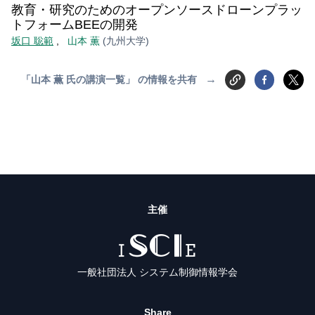
教育・研究のためのオープンソースドローンプラッ
トフォームBEEの開発
坂口 聡範
,
山本 薫
(九州大学)
→
「山本 薫 氏の講演一覧」 の情報を共有
主催
ISCIE
一般社団法人 システム制御情報学会
Share