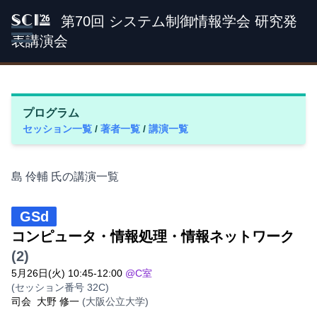
第70回 システム制御情報学会 研究発
SCI '26
表講演会
プログラム
セッション一覧
/
著者一覧
/
講演一覧
島 伶輔 氏の講演一覧
GSd
コンピュータ・情報処理・情報ネットワーク
(2)
5月26日(火) 10:45-12:00
@C室
(セッション番号 32C)
司会
大野 修一
(大阪公立大学)