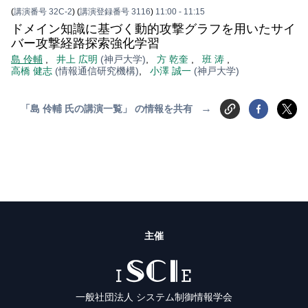
(
講演番号 32C-2
)
(
講演登録番号 3116
)
11:00
- 11:15
ドメイン知識に基づく動的攻撃グラフを用いたサイ
バー攻撃経路探索強化学習
島 伶輔
,
井上 広明
(神戸大学)
,
方 乾奎
,
班 涛
,
高橋 健志
(情報通信研究機構)
,
小澤 誠一
(神戸大学)
→
「島 伶輔 氏の講演一覧」 の情報を共有
主催
ISCIE
一般社団法人 システム制御情報学会