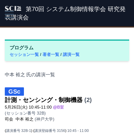
第70回 システム制御情報学会 研究発
SCI '26
表講演会
プログラム
セッション一覧
/
著者一覧
/
講演一覧
中本 裕之 氏の講演一覧
GSc
計測・センシング・制御機器
(2)
5月26日(火) 10:45-11:00
@B室
(セッション番号 32B)
司会
中本 裕之
(神戸大学)
(
講演番号 32B-1
)
(
講演登録番号 3156
)
10:45
- 11:00