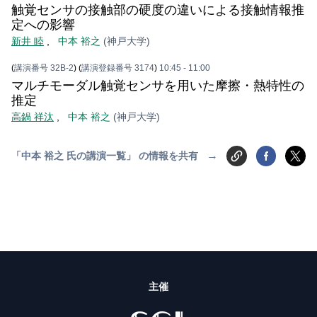
触覚センサの接触部の硬度の違いによる接触情報推
定への影響
新井 睦
,
中本 裕之
(神戸大学)
(
講演番号 32B-2
)
(
講演登録番号 3174
)
10:45
- 11:00
マルチモーダル触覚センサを用いた摩擦・熱特性の
推定
高鍋 祥汰
,
中本 裕之
(神戸大学)
→
「中本 裕之 氏の講演一覧」 の情報を共有
主催