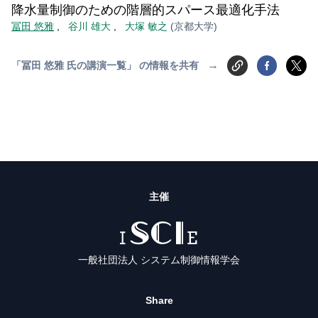
降水量制御のための階層的スパース最適化手法
冨田 悠雅
,
谷川 雄大
,
大塚 敏之
(京都大学)
→
「冨田 悠雅 氏の講演一覧」 の情報を共有
主催
ISCIE
一般社団法人 システム制御情報学会
Share