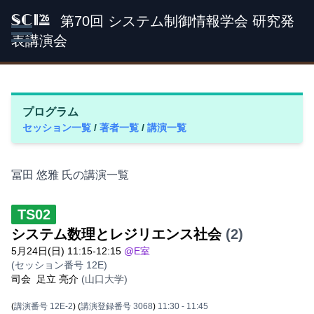
第70回 システム制御情報学会 研究発
SCI '26
表講演会
プログラム
セッション一覧
/
著者一覧
/
講演一覧
冨田 悠雅 氏の講演一覧
TS02
システム数理とレジリエンス社会
(2)
5月24日(日) 11:15-12:15
@E室
(セッション番号 12E)
司会
足立 亮介
(山口大学)
(
講演番号 12E-2
)
(
講演登録番号 3068
)
11:30
- 11:45