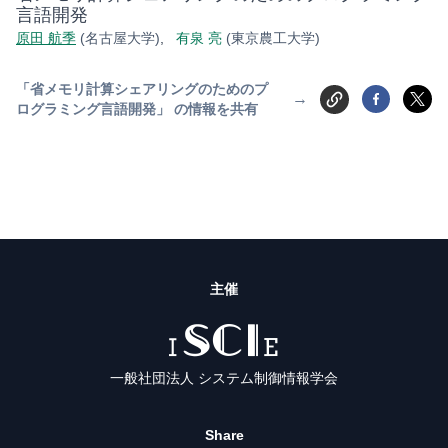
言語開発
原田 航季
(名古屋大学)
,
有泉 亮
(東京農工大学)
「省メモリ計算シェアリングのためのプ
→
ログラミング言語開発」 の情報を共有
主催
ISCIE
一般社団法人 システム制御情報学会
Share