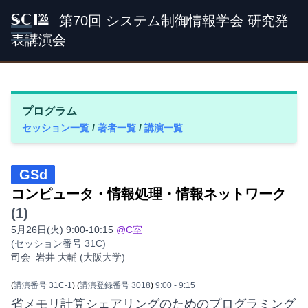
第70回 システム制御情報学会 研究発
SCI '26
表講演会
プログラム
セッション一覧
/
著者一覧
/
講演一覧
GSd
コンピュータ・情報処理・情報ネットワーク
(1)
5月26日(火) 9:00-10:15
@C室
(セッション番号 31C)
司会
岩井 大輔
(大阪大学)
(
講演番号 31C-1
)
(
講演登録番号 3018
)
9:00
- 9:15
省メモリ計算シェアリングのためのプログラミング