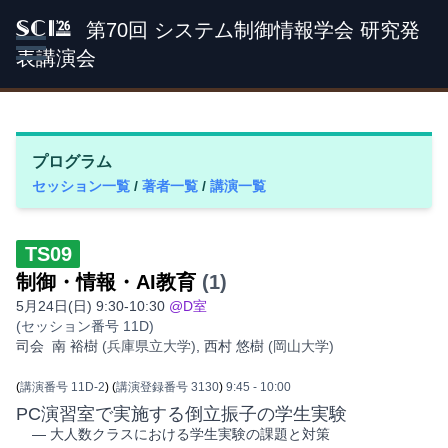
第70回 システム制御情報学会 研究発
SCI '26
表講演会
プログラム
セッション一覧
/
著者一覧
/
講演一覧
TS09
制御・情報・AI教育
(1)
5月24日(日) 9:30-10:30
@D室
(セッション番号 11D)
司会
南 裕樹
(兵庫県立大学)
,
西村 悠樹
(岡山大学)
(
講演番号 11D-2
)
(
講演登録番号 3130
)
9:45
- 10:00
PC演習室で実施する倒立振子の学生実験
— 大人数クラスにおける学生実験の課題と対策