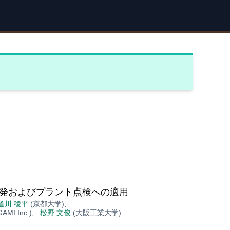
発およびプラント点検への適用
道川 稜平
(京都大学)
,
GAMI Inc.)
,
松野 文俊
(大阪工業大学)