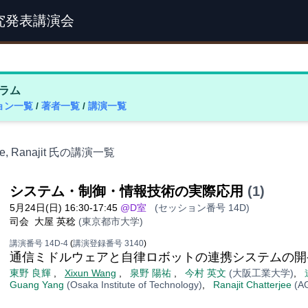
究発表講演会
ラム
ョン一覧
/
著者一覧
/
講演一覧
jee, Ranajit 氏の講演一覧
システム・制御・情報技術の実際応用
(1)
5月24日(日) 16:30-17:45
@D室
(セッション番号 14D)
司会
大屋 英稔
(東京都市大学)
講演番号 14D-4
(
講演登録番号 3140
)
通信ミドルウェアと自律ロボットの連携システムの開
東野 良輝
,
Xixun Wang
,
泉野 陽祐
,
今村 英文
(大阪工業大学)
,
Guang Yang
(Osaka Institute of Technology)
,
Ranajit Chatterjee
(A