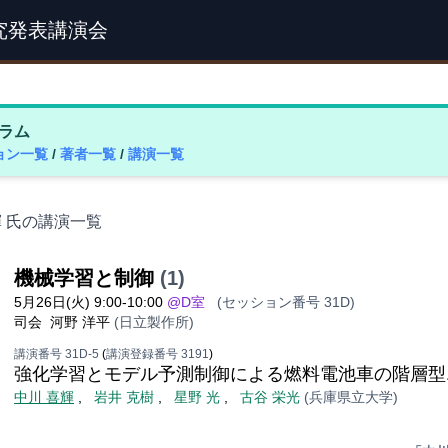
究発表講演会
ラム
ョン一覧
/
著者一覧
/
講演一覧
輝 氏の講演一覧
機械学習と制御
(1)
5月26日(火) 9:00-10:00
@D室
(セッション番号 31D)
司会
河野 洋平
(日立製作所)
講演番号 31D-5
(
講演登録番号 3191
)
強化学習とモデル予測制御による燃料電池車の階層型
中川 喜輝
,
岩井 克樹
,
星野 光
,
古谷 栄光
(兵庫県立大学)