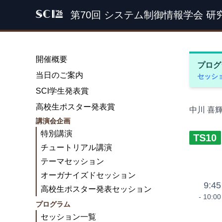
第70回 システム制御情報学会 研
SCI '26
開催概要
プログ
当日のご案内
セッシ
SCI学生発表賞
高校生ポスター発表賞
中川 喜
講演会企画
特別講演
TS10
チュートリアル講演
テーマセッション
オーガナイズドセッション
9:45
高校生ポスター発表セッション
- 10:00
プログラム
セッション一覧