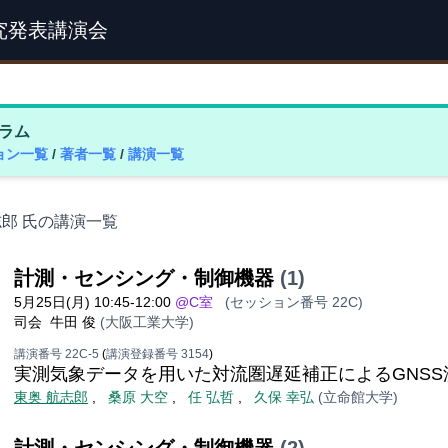
究発表講演会
ラム
ョン一覧
/
著者一覧
/
講演一覧
志郎 氏の講演一覧
計測・センシング・制御機器
(1)
5月25日(月) 10:45-12:00
@C室
(セッション番号 22C)
司会
牛田 俊
(大阪工業大学)
講演番号 22C-5
(
講演登録番号 3154
)
実測気象データを用いた対流圏遅延補正によるGNS
東奥 航志郎
,
桑原 大空
,
任 弘哲
,
久保 幸弘
(立命館大学)