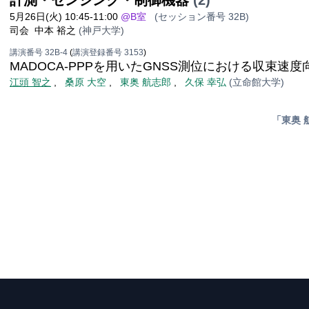
計測・センシング・制御機器
(2)
5月26日(火) 10:45-11:00
@B室
(セッション番号 32B)
司会
中本 裕之
(神戸大学)
講演番号 32B-4
(
講演登録番号 3153
)
MADOCA-PPPを用いたGNSS測位における収束速
江頭 智之
,
桑原 大空
,
東奥 航志郎
,
久保 幸弘
(立命館大学)
「東奥 