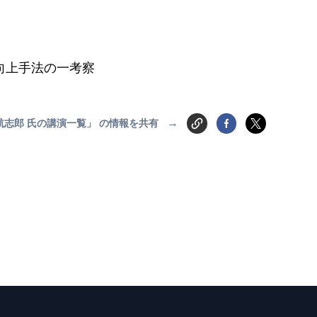
度向上手法の一考察
→
航志郎 氏の講演一覧」 の情報を共有