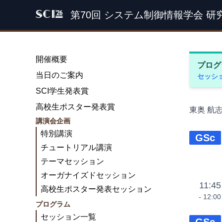
第70回 システム制御情報学会 研
SCI '26
開催概要
プログ
当日のご案内
セッシ
SCI学生発表賞
高校生ポスター発表賞
東奥 航
講演会企画
特別講演
GSc
チュートリアル講演
テーマセッション
オーガナイズドセッション
11:45
高校生ポスター発表セッション
- 12:00
プログラム
セッション一覧