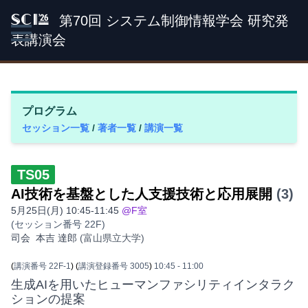
第70回 システム制御情報学会 研究発
SCI '26
表講演会
プログラム
セッション一覧
/
著者一覧
/
講演一覧
TS05
AI技術を基盤とした人支援技術と応用展開
(3)
5月25日(月) 10:45-11:45
@F室
(セッション番号 22F)
司会
本吉 達郎
(富山県立大学)
(
講演番号 22F-1
)
(
講演登録番号 3005
)
10:45
- 11:00
生成AIを用いたヒューマンファシリティインタラク
ションの提案