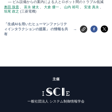
— ビル設備からの案内による人とロボット間のトラブル低減
奥田 珠貴
,
富永 健太
,
大倉 優一
,
山内 裕司
,
安達 真永
,
垣尾 政之
(三菱電機)
「生成AIを用いたヒューマンファシリテ
→
ィインタラクションの提案」 の情報を共
有
主催
ISCIE
一般社団法人 システム制御情報学会