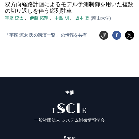
双方向経路計画によるモデル予測制御を用いた複数
の切り返しを伴う縦列駐車
宇座 涼太
,
伊藤 拓翔
,
中島 明
,
坂本 登
(南山大学)
→
「宇座 涼太 氏の講演一覧」 の情報を共有
主催
ISCIE
一般社団法人 システム制御情報学会
Share