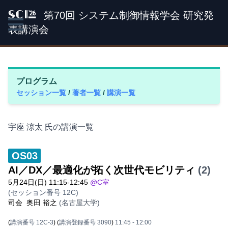
第70回 システム制御情報学会 研究発
SCI '26
表講演会
プログラム
セッション一覧
/
著者一覧
/
講演一覧
宇座 涼太 氏の講演一覧
OS03
AI／DX／最適化が拓く次世代モビリティ
(2)
5月24日(日) 11:15-12:45
@C室
(セッション番号 12C)
司会
奥田 裕之
(名古屋大学)
(
講演番号 12C-3
)
(
講演登録番号 3090
)
11:45
- 12:00