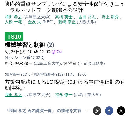
適応的重点サンプリングによる安全性保証付きニュ
ーラルネットワーク制御器の設計
和田 孝之
(兵庫県立大学)
,
高橋 英士
,
吉田 裕志
,
野上 耕介
,
大橋 一範
,
金友 大
(NEC)
,
藤崎 泰正
(大阪大学)
TS10
機械学習と制御
(2)
5月26日(火) 10:45-12:00
@D室
(セッション番号 32D)
司会
福永 修一
(広島工業大学)
,
梶 洋隆
(トヨタ自動車)
(
講演番号 32D-5
)
(
講演登録番号 3128
)
11:45
- 12:00
方策勾配法によるLQR設計における事前停止則の有
効性検証
和田 孝之
(兵庫県立大学)
,
福永 修一
(広島工業大学)
→
「和田 孝之 氏の講演一覧」 の情報を共有