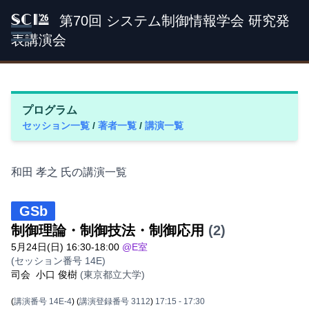
第70回 システム制御情報学会 研究発
SCI '26
表講演会
プログラム
セッション一覧
/
著者一覧
/
講演一覧
和田 孝之 氏の講演一覧
GSb
制御理論・制御技法・制御応用
(2)
5月24日(日) 16:30-18:00
@E室
(セッション番号 14E)
司会
小口 俊樹
(東京都立大学)
(
講演番号 14E-4
)
(
講演登録番号 3112
)
17:15
- 17:30