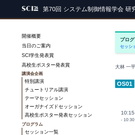
第70回 システム制御情報学会 研
SCI '26
開催概要
プログ
当日のご案内
セッシ
SCI学生発表賞
高校生ポスター発表賞
大林 一
講演会企画
特別講演
OS01
チュートリアル講演
テーマセッション
オーガナイズドセッション
10:15
高校生ポスター発表セッション
- 10:30
プログラム
セッション一覧