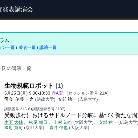
究発表講演会
ラム
ョン一覧
/
著者一覧
/
講演一覧
平 氏の講演一覧
生物規範ロボット
(1)
5月25日(月) 9:00-10:30
@A室
(セッション番号 21A)
司会
伊藤 一之
(法政大学)
,
安部 祐一
(広島大学)
講演番号 21A-6
(
講演登録番号 3187
)
受動歩行におけるサドルノード分岐に基づく新たな周
木下 大輔
,
松尾 朝日
,
上村 知也
(大阪大学)
,
安部 祐一
(広島大学
國府 寛司
(京都大学)
,
青井 伸也
(大阪大学)