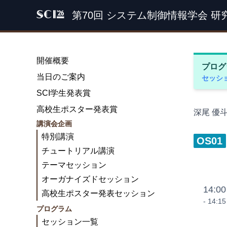
第70回 システム制御情報学会 研
SCI '26
開催概要
プログ
当日のご案内
セッシ
SCI学生発表賞
高校生ポスター発表賞
深尾 優
講演会企画
特別講演
OS01
チュートリアル講演
テーマセッション
オーガナイズドセッション
14:00
高校生ポスター発表セッション
- 14:15
プログラム
セッション一覧