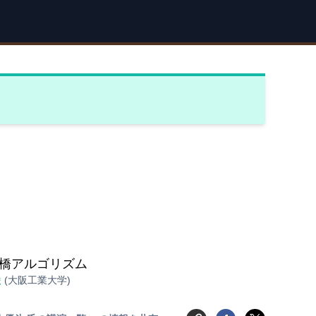
橋アルゴリズム
俊
(大阪工業大学)