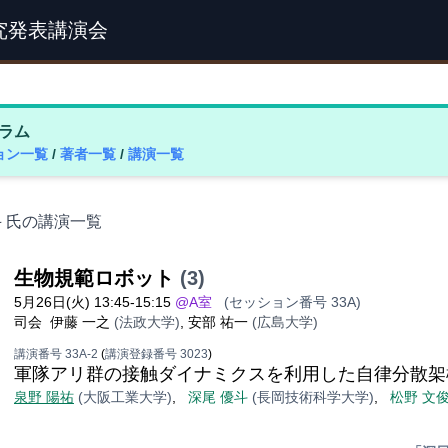
究発表講演会
ラム
ョン一覧
/
著者一覧
/
講演一覧
斗 氏の講演一覧
生物規範ロボット
(3)
5月26日(火) 13:45-15:15
@A室
(セッション番号 33A)
司会
伊藤 一之
(法政大学)
,
安部 祐一
(広島大学)
講演番号 33A-2
(
講演登録番号 3023
)
軍隊アリ群の接触ダイナミクスを利用した自律分散架
泉野 陽祐
(大阪工業大学)
,
深尾 優斗
(長岡技術科学大学)
,
松野 文