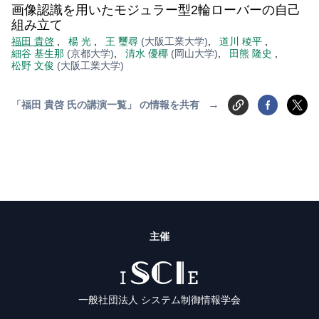
画像認識を用いたモジュラー型2輪ローバーの自己
組み立て
福田 貴啓
,
楊 光
,
王 璽尋
(大阪工業大学)
,
道川 稜平
,
細谷 基生那
(京都大学)
,
清水 優椰
(岡山大学)
,
田熊 隆史
,
松野 文俊
(大阪工業大学)
→
「福田 貴啓 氏の講演一覧」 の情報を共有
主催
ISCIE
一般社団法人 システム制御情報学会