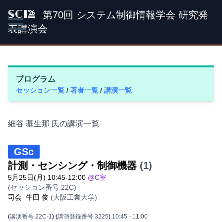
第70回 システム制御情報学会 研究発
SCI '26
表講演会
プログラム
セッション一覧
/
著者一覧
/
講演一覧
細谷 基生那 氏の講演一覧
GSc
計測・センシング・制御機器
(1)
5月25日(月) 10:45-12:00
@C室
(セッション番号 22C)
司会
牛田 俊
(大阪工業大学)
(
講演番号 22C-1
)
(
講演登録番号 3225
)
10:45
- 11:00