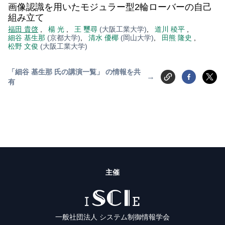
画像認識を用いたモジュラー型2輪ローバーの自己
組み立て
福田 貴啓
,
楊 光
,
王 璽尋
(大阪工業大学)
,
道川 稜平
,
細谷 基生那
(京都大学)
,
清水 優椰
(岡山大学)
,
田熊 隆史
,
松野 文俊
(大阪工業大学)
「細谷 基生那 氏の講演一覧」 の情報を共
→
有
主催
ISCIE
一般社団法人 システム制御情報学会