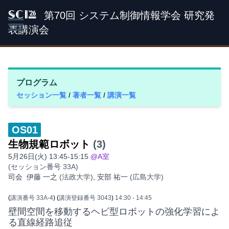
第70回 システム制御情報学会 研究発
SCI '26
表講演会
プログラム
セッション一覧
/
著者一覧
/
講演一覧
OS01
生物規範ロボット
(3)
5月26日(火) 13:45-15:15
@A室
(セッション番号 33A)
司会
伊藤 一之
(法政大学)
,
安部 祐一
(広島大学)
(
講演番号 33A-4
)
(
講演登録番号 3043
)
14:30
- 14:45
壁間空間を移動するヘビ型ロボットの強化学習によ
る直線経路追従