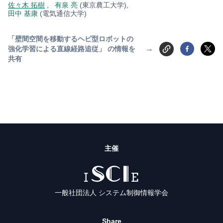
佐々木 拓樹
,
有泉 亮
(東京農工大学)
,
田中 基康
(電気通信大学)
「壁間空間を移動するヘビ型ロボットの
→
強化学習による直線経路追従」 の情報を
共有
主催
ISCIE
一般社団法人 システム制御情報学会
Share