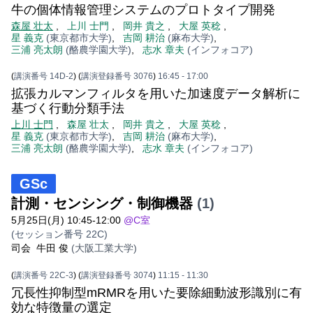
牛の個体情報管理システムのプロトタイプ開発
森屋 壮太
,
上川 士門
,
岡井 貴之
,
大屋 英稔
,
星 義克
(東京都市大学)
,
吉岡 耕治
(麻布大学)
,
三浦 亮太朗
(酪農学園大学)
,
志水 章夫
(インフォコア)
(
講演番号 14D-2
)
(
講演登録番号 3076
)
16:45
- 17:00
拡張カルマンフィルタを用いた加速度データ解析に
基づく行動分類手法
上川 士門
,
森屋 壮太
,
岡井 貴之
,
大屋 英稔
,
星 義克
(東京都市大学)
,
吉岡 耕治
(麻布大学)
,
三浦 亮太朗
(酪農学園大学)
,
志水 章夫
(インフォコア)
GSc
計測・センシング・制御機器
(1)
5月25日(月) 10:45-12:00
@C室
(セッション番号 22C)
司会
牛田 俊
(大阪工業大学)
(
講演番号 22C-3
)
(
講演登録番号 3074
)
11:15
- 11:30
冗長性抑制型mRMRを用いた要除細動波形識別に有
効な特徴量の選定