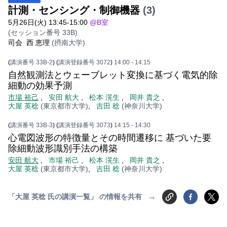
計測・センシング・制御機器
(3)
5月26日(火) 13:45-15:00
@B室
(セッション番号 33B)
司会
西 恵理
(摂南大学)
(
講演番号 33B-2
)
(
講演登録番号 3072
)
14:00
- 14:15
自然観測法とウェーブレット変換に基づく電気的除
細動の効果予測
市場 裕己
,
安田 航大
,
松本 滉生
,
岡井 貴之
,
大屋 英稔
(東京都市大学)
,
吉田 稔
(神奈川大学)
(
講演番号 33B-3
)
(
講演登録番号 3073
)
14:15
- 14:30
心電図波形の特徴量とその時間遷移に 基づいた要
除細動波形識別手法の構築
安田 航大
,
市場 裕己
,
松本 滉生
,
岡井 貴之
,
大屋 英稔
(東京都市大学)
,
吉田 稔
(神奈川大学)
→
「大屋 英稔 氏の講演一覧」 の情報を共有