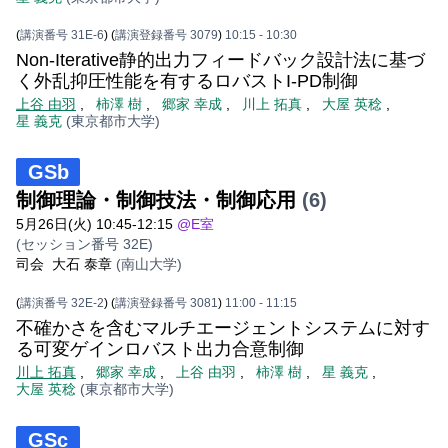
(
講演番号 31E-6
)
(
講演登録番号 3079
)
10:15
- 10:30
Non-Iterative静的出力フィードバック設計法に基づ
く外乱抑圧性能を有するロバストI-PD制御
上谷 由羽
,
柿澤 樹
,
郷家 幸成
,
川上 拓真
,
大屋 英稔
,
星 義克
(東京都市大学)
GSb
制御理論・制御技法・制御応用
(6)
5月26日(火) 10:45-12:15
@E室
(セッション番号 32E)
司会
大石 泰章
(南山大学)
(
講演番号 32E-2
)
(
講演登録番号 3081
)
11:00
- 11:15
不確かさを含むマルチエージェントシステムに対す
る可変ゲインロバスト出力合意制御
川上 拓真
,
郷家 幸成
,
上谷 由羽
,
柿澤 樹
,
星 義克
,
大屋 英稔
(東京都市大学)
GSc