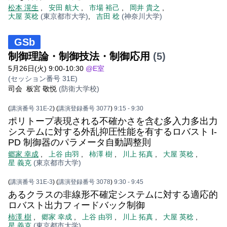
松本 滉生
,
安田 航大
,
市場 裕己
,
岡井 貴之
,
大屋 英稔
(東京都市大学)
,
吉田 稔
(神奈川大学)
GSb
制御理論・制御技法・制御応用
(5)
5月26日(火) 9:00-10:30
@E室
(セッション番号 31E)
司会
板宮 敬悦
(防衛大学校)
(
講演番号 31E-2
)
(
講演登録番号 3077
)
9:15
- 9:30
ポリトープ表現される不確かさを含む多入力多出力
システムに対する外乱抑圧性能を有するロバスト I-
PD 制御器のパラメータ自動調整則
郷家 幸成
,
上谷 由羽
,
柿澤 樹
,
川上 拓真
,
大屋 英稔
,
星 義克
(東京都市大学)
(
講演番号 31E-3
)
(
講演登録番号 3078
)
9:30
- 9:45
あるクラスの非線形不確定システムに対する適応的
ロバスト出力フィードバック制御
柿澤 樹
,
郷家 幸成
,
上谷 由羽
,
川上 拓真
,
大屋 英稔
,
星 義克
(東京都市大学)