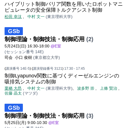
ハイブリット制御バリア関数を用いたロボットマニ
ピュレータの安全保障トルクアシスト制御
松田 幸汰
,
中村 文一
(東京理科大学)
GSb
制御理論・制御技法・制御応用
(2)
5月24日(日) 16:30-18:00
@E室
(セッション番号 14E)
司会
小口 俊樹
(東京都立大学)
(
講演番号 14E-5
)
(
講演登録番号 3121
)
17:30
- 17:45
制御Lyapunov関数に基づくディーゼルエンジンの
吸排気システムの制御
栗栖 大昂
,
中村 文一
(東京理科大学)
,
波多野 崇
,
上條 賢治
,
佐藤 晶太
(マツダ)
GSb
制御理論・制御技法・制御応用
(3)
5月25日(月) 9:00-10:30
@E室