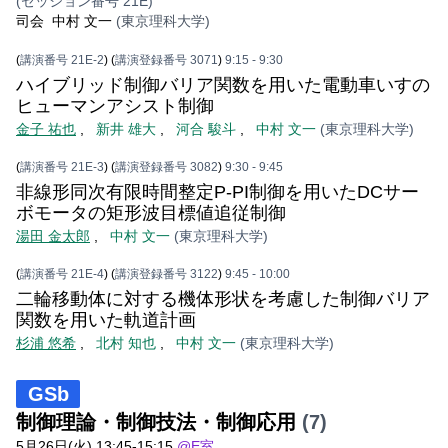
(セッション番号 21E)
司会
中村 文一
(東京理科大学)
(
講演番号 21E-2
)
(
講演登録番号 3071
)
9:15
- 9:30
ハイブリッド制御バリア関数を用いた電動車いすの
ヒューマンアシスト制御
金子 祐也
,
新井 雄大
,
河合 駿斗
,
中村 文一
(東京理科大学)
(
講演番号 21E-3
)
(
講演登録番号 3082
)
9:30
- 9:45
非線形同次有限時間整定P-PI制御を用いたDCサー
ボモータの矩形波目標値追従制御
湯田 金太郎
,
中村 文一
(東京理科大学)
(
講演番号 21E-4
)
(
講演登録番号 3122
)
9:45
- 10:00
二輪移動体に対する機体形状を考慮した制御バリア
関数を用いた軌道計画
杉浦 悠希
,
北村 知也
,
中村 文一
(東京理科大学)
GSb
制御理論・制御技法・制御応用
(7)
5月26日(火) 13:45-15:15
@E室