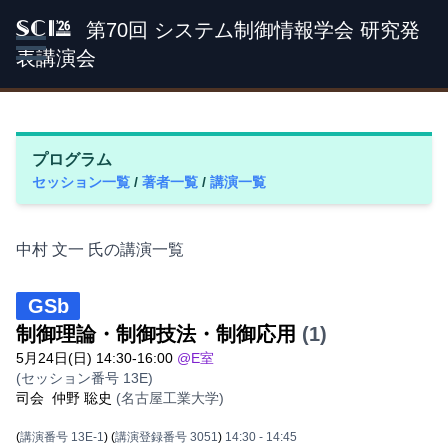
第70回 システム制御情報学会 研究発
SCI '26
表講演会
プログラム
セッション一覧
/
著者一覧
/
講演一覧
中村 文一 氏の講演一覧
GSb
制御理論・制御技法・制御応用
(1)
5月24日(日) 14:30-16:00
@E室
(セッション番号 13E)
司会
仲野 聡史
(名古屋工業大学)
(
講演番号 13E-1
)
(
講演登録番号 3051
)
14:30
- 14:45