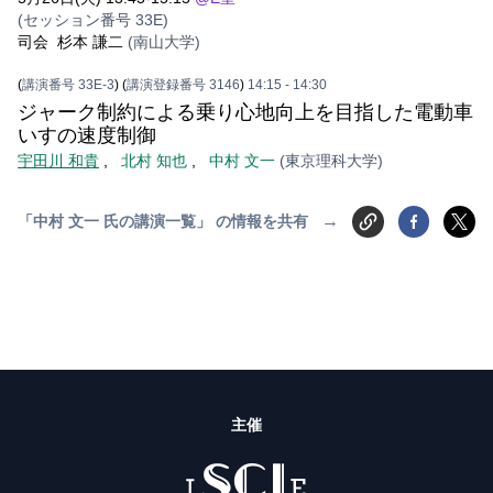
(セッション番号 33E)
司会
杉本 謙二
(南山大学)
(
講演番号 33E-3
)
(
講演登録番号 3146
)
14:15
- 14:30
ジャーク制約による乗り心地向上を目指した電動車
いすの速度制御
宇田川 和貴
,
北村 知也
,
中村 文一
(東京理科大学)
→
「中村 文一 氏の講演一覧」 の情報を共有
主催
ISCIE